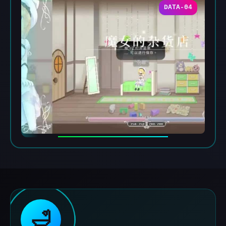
DATA-04
🛁