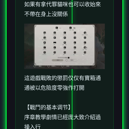
如果有拿代罪貓咪也可以收始來
不帶在身上沒關係
這遊戲戰敗的懲罰仅仅有寶箱通
通被以危險度零強作打開
【戰鬥的基本调节】
序章教學劇情已經庞大致介紹過
操入行