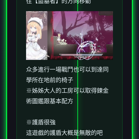
往【盜墓者】的方向移動
众多進行一場戰鬥也可以到達同
學所在地前的椅子
※姊姊大人的工房可以取得鍊金
術圖鑑跟基本配方
※護盾很強
這遊戲的護盾大概是無敵的吧