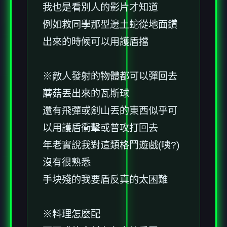
我也是看別人的影片才知道
例如救同學那型邊土蛇從地面鑽
出來的時候可以用護盾擋
※敵人發射的物體都可以彈回去
蘑菇丟出來的瓦斯球
還有飛彈或劍山丟的東西似乎可
以用護盾衝擊或普攻打回去
年老實說我對這類格鬥遊戲(咦?)
沒有很熟悉
手块殘的我要盾反真的太困難
※料理怎麼配