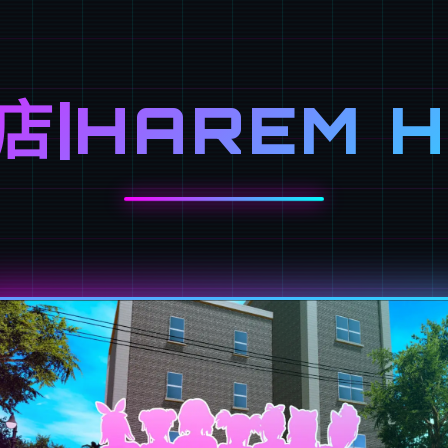
店|HAREM H