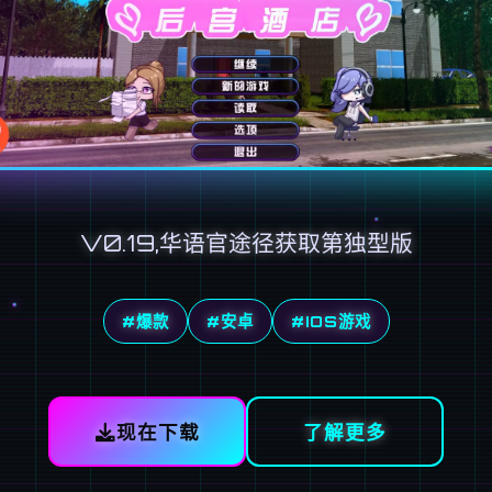
V0.19,华语官途径获取第独型版
#爆款
#安卓
#IOS游戏
现在下载
了解更多