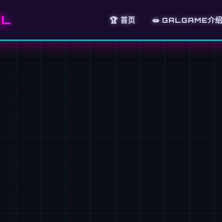
EL
🏆 首页
🧫 GALGAME介