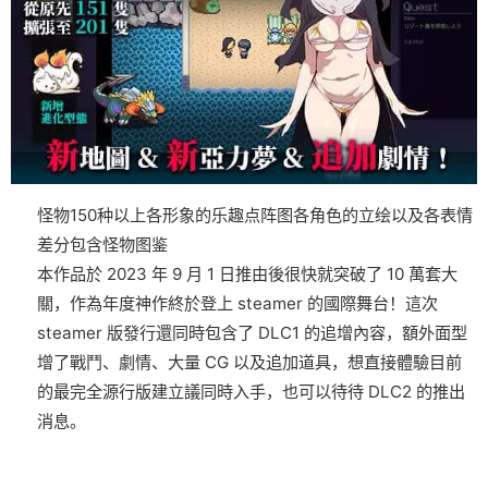
怪物150种以上
各形象的乐趣点阵图
各角色的立绘以及各表情
差分
包含怪物图鉴
本作品於 2023 年 9 月 1 日推由後很快就突破了 10 萬套大
關，作為年度神作終於登上 steamer 的國際舞台！這次
steamer 版發行還同時包含了 DLC1 的追增內容，額外面型
增了戰鬥、劇情、大量 CG 以及追加道具，想直接體驗目前
的最完全源行版建立議同時入手，也可以待待 DLC2 的推出
消息。