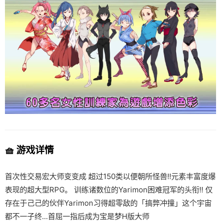
🧺 游戏详情
首次性交易宏大师变变成 超过150类以便朝所怪兽!!元素丰富度爆
表现的超大型RPG。 训练诸数位的Yarimon困难冠军的头衔!! 仅
存在于己己的伙伴Yarimon习得超零敌的「搞弊冲撞」这个宇宙
都不一子终...首屈一指后成为宝是梦H版大师