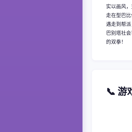
实以画风，
走在型巴比
遇走到帮派
巴别塔社会
的双拳！
📞 