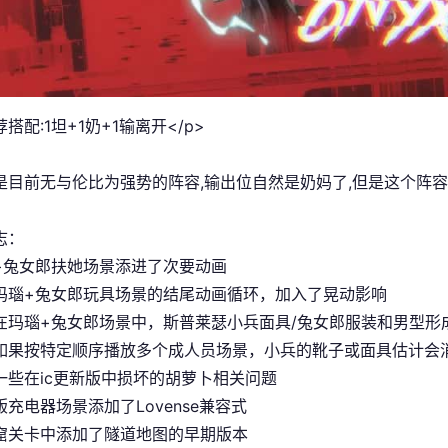
荐搭配:1坦+1奶+1输离开</p>
这是目前无与伦比为强势的阵容,输出位自然是奶妈了,但是这个阵容
志：
+兔女郎扶她场景添进了次要动画
玛瑙+兔女郎玩具场景的结尾动画循环，加入了晃动影响
在玛瑙+兔女郎场景中，斯普莱瑟小兵面具/兔女郎服装和男型形
如果按特定顺序播放多个成人员场景，小兵的靴子或面具估计会
一些在ic更新版中损坏的胡萝卜相关问题
充电器场景添加了Lovense兼容式
窟关卡中添加了隧道地图的早期版本