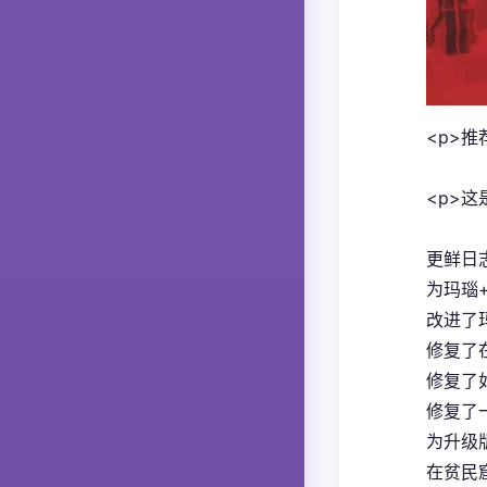
<p>推
<p>
更鲜日
为玛瑙
改进了
修复了
修复了
修复了
为升级版
在贫民