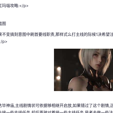
红玛瑙攻略:</p>
如果不变搞刻意图中刷首要线职责,那样式么打主线的际候1决希望
/p>
打达毕神庙,主线剧情状可依据够相继开启放,如果错过了这个剧情
先接一些支线任务,却后再驶对着接一些主线任务,是者去做一些法宝