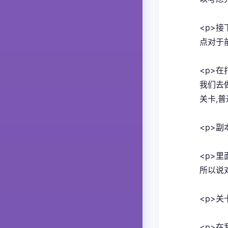
<p>
点对于
<p>
我们去
关卡,
<p>副
<p>
所以说
<p>关
<p>