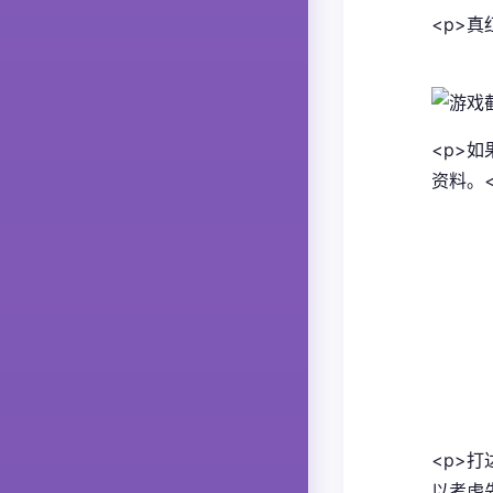
<p>真
<p>
资料。<
<p>
以考虑