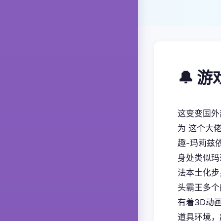
🔔 
这变变国外部
为 这个大
趣-玛莉兹依
身处类似玛
法本土化步
头霸王多个
有着3D动
道具环境，