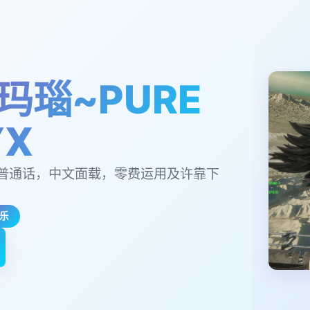
玛瑙~PURE
YX
普通话，中文面载，零费运用及许靠下
乐