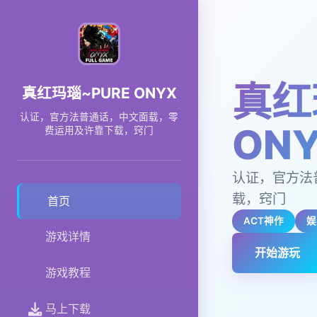
真红
真红玛瑙~PURE ONYX
认证，官方法普通话，中文面载，零
ON
费运用及许靠下载，窍门
认证，官方法
载，窍门
首页
ACT神作
娱
游戏详情
开始游玩
游戏教程
马上下载