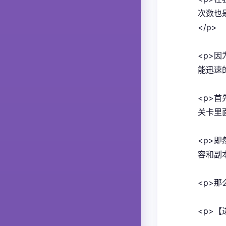
次数也
</p>
<p>因
能迅速
<p>
关卡里
<p>
容和副
<p>
<p>【