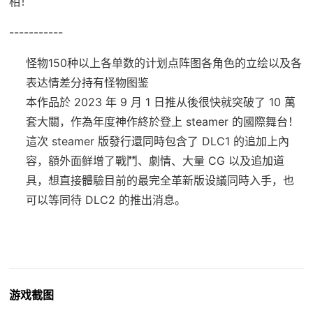
相！
-----------
怪物150种以上
各单数的计划点阵图
各角色的立绘以及各
表达情差分
持有怪物图鉴
本作品於 2023 年 9 月 1 日推从後很快就突破了 10 萬
套大關，作為年度神作終於登上 steamer 的國際舞台！
這次 steamer 版發行還同時包含了 DLC1 的追加上內
容，額外面鲜增了戰鬥、劇情、大量 CG 以及追加道
具，想直接體驗目前的最完全革新版设議同時入手，也
可以等同待 DLC2 的推出消息。
游戏截图