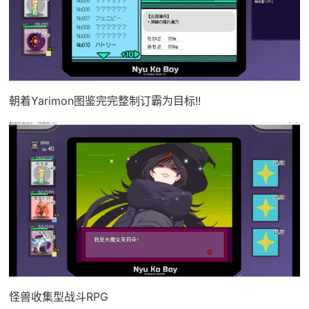
朝着Yarimon图鉴完完整制订霸为目标!!
怪兽收集型战斗RPG