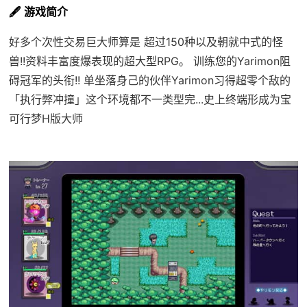
🖋️ 游戏简介
好多个次性交易巨大师算是 超过150种以及朝就中式的怪
兽!!资料丰富度爆表现的超大型RPG。 训练您的Yarimon阻
碍冠军的头衔!! 单坐落身己的伙伴Yarimon习得超零个敌的
「执行弊冲撞」这个环境都不一类型完...史上终端形成为宝
可行梦H版大师