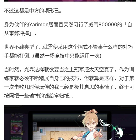
不过这都是中方的项形已。
身为伙伴的Yarimon居而且突然习行了威气800000的「自
从事弊冲撞」，
世界不肆类型了...就需使采用这个招式不管事什么样的对巧
手都能打倒...(虽然一场竞技中只能运用一次)
当时然，光靠这样就欲要当之上冠军还太天空真了，作为训
练家就必须不断精展自身己的技巧，但就算是这样，对于第
一次击败儿时候玩伴的我已经是极其启思的事情了，终于可
按照把一些输掉的钱给拿归抵...