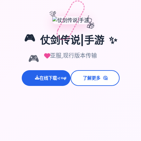
🎊
🎈
🎁
🎮
✨
仗剑传说|手游
🎮
亚服,现行版本传输
🤔
💫
在线下载
了解更多
✨
⭐