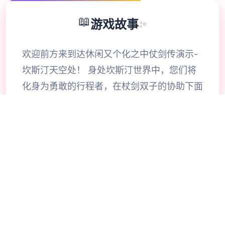
📖
游戏故事
✨
欢迎前方来到达休闲又个化之中仗剑传演示-
坎斯汀天空处！ 身处坎斯汀世界中，您们将
化身为勇敢的行程者，在杖剑双子的协助下面
拯救这片宏大陆。在这里，你将拨开启层层迷
雾，识别散落各地的珍稀宝物，接触个人由探
索的异世界冒险。 超过200品种绝技自由搭
配，打造专属于你的争夺风格。在当然，旅途
中你同时刻将邂逅来自各地的伙伴，与其他们
并肩为战，共同困难莫测的圣兽。 《杖剑传
说》乃这部门怪轻松的异世界冒险巧手游。
在这里，你将作为冒险者，移动往自由探索坎