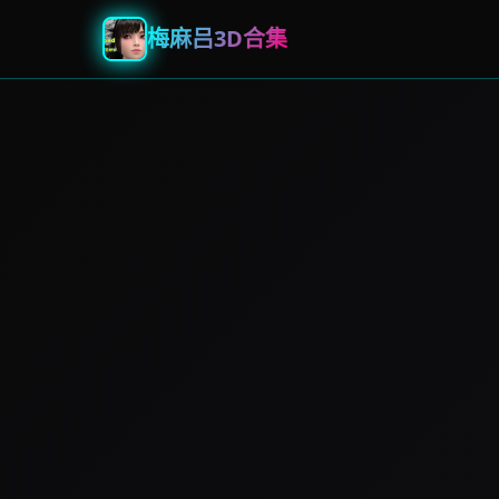
梅麻吕3D合集