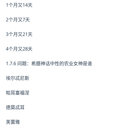
1个月又14天
2个月又7天
3个月又21天
4个月又28天
1.7.6 问题：希腊神话中性的农业女神是谁
埃尔忒尼斯
帕耳塞福涅
德莫忒耳
芙蕾雅