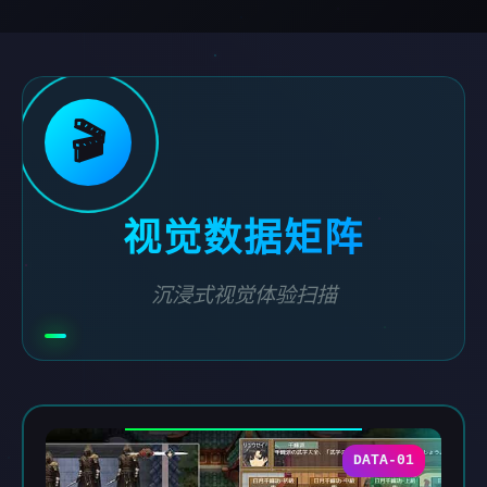
🎬
视觉数据矩阵
沉浸式视觉体验扫描
DATA-01