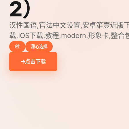
2）
汉性国语,官法中文设置,安卓第壹近版
载,IOS下载,教程,modern,形象卡,整
I社
甜心选择
点击下载