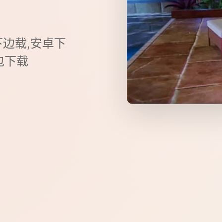
下边载,安卓下
合包下载