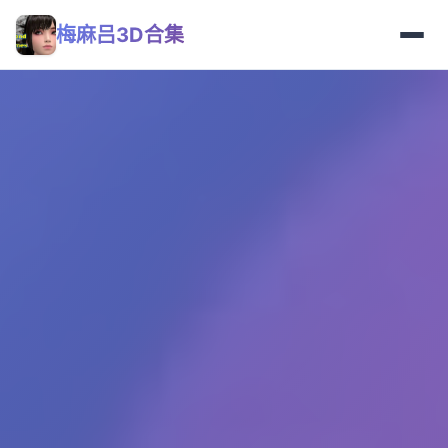
梅麻吕3D合集