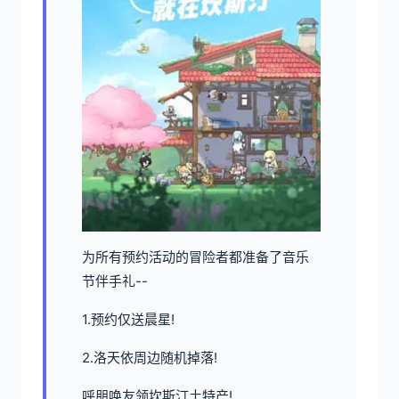
为所有预约活动的冒险者都准备了音乐
节伴手礼--
1.预约仅送晨星!
2.洛天依周边随机掉落!
呼朋唤友领坎斯汀土特产!