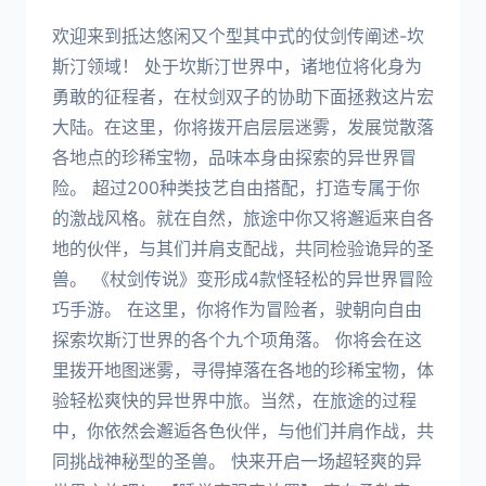
欢迎来到抵达悠闲又个型其中式的仗剑传阐述-坎
斯汀领域！ 处于坎斯汀世界中，诸地位将化身为
勇敢的征程者，在杖剑双子的协助下面拯救这片宏
大陆。在这里，你将拨开启层层迷雾，发展觉散落
各地点的珍稀宝物，品味本身由探索的异世界冒
险。 超过200种类技艺自由搭配，打造专属于你
的激战风格。就在自然，旅途中你又将邂逅来自各
地的伙伴，与其们并肩支配战，共同检验诡异的圣
兽。 《杖剑传说》变形成4款怪轻松的异世界冒险
巧手游。 在这里，你将作为冒险者，驶朝向自由
探索坎斯汀世界的各个九个项角落。 你将会在这
里拨开地图迷雾，寻得掉落在各地的珍稀宝物，体
验轻松爽快的异世界中旅。当然，在旅途的过程
中，你依然会邂逅各色伙伴，与他们并肩作战，共
同挑战神秘型的圣兽。 快来开启一场超轻爽的异