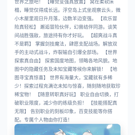
世界之旅吧！ 【睡觉变强真放置】 窝在柔软床
榻，睡觉仅得成长远。浮空岛上式坐观察云头，微
小木屋里观日升月落，边数羊边变强。 【欢乐冒
险真轻松】 邂逅冒险伙伴，幻兽结伴同游。谈笑
间战胜强敌，旅途持有你才好玩。 【超爽战斗真
不是羁】 掌握剑技魔法，肆愿支配战场。解放双
手的主动式战斗，炸裂输自引爆全部场。 【世界
探索真自由】 探索国度地图，领略各地风貌。地
图中的隐藏任务及未知宝藏等候你来解锁！ 【地
图寻宝真惊喜】 世界有海量大，宝藏就有多稀
少！探索过程充满讫未知与惊喜，随刻随地获取珍
稀宝物！ 【随意转职真好玩】 职业自由切换，打
破职业限度，减少你的练级负担！ 【技能搭配真
无限】 告别职业的刻板印象，百变技能等你搭
配。专属个人物由你打造！