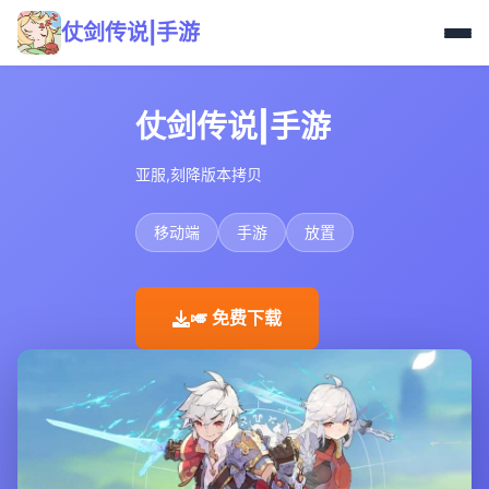
仗剑传说|手游
仗剑传说|手游
亚服,刻降版本拷贝
移动端
手游
放置
🎺 免费下载