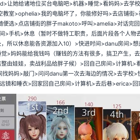
ld>让她给诸地位买台电脑吧>机器>睡觉>看妈妈>去学校>
室>ophelia>我的电脑坏了，你能修好吗>去店铺街>礼品
选>点店铺街的胖子makoto>呼叫>amelia>对话完回
间>手机>休息（暂时不做特工职责，后面片段各个人物去
所以休息能各资源加入10）>快进时间>danu房间>想办
睡觉>妈妈能给我钱吗（赚钱的方法有很多，搞卫产生，
整由娃娃，卖战利品给胖子候）>回自己房间>计算机>
ld房间找妈妈>敲门>问问danu第一次去海边的情况>去学校
买望远镜和睡衣>回家回自己房间>计算机>去后巷>erica>