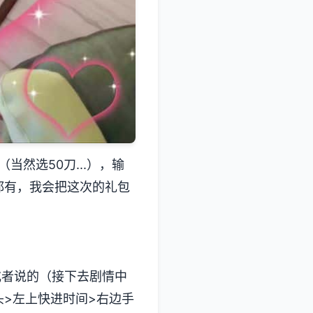
然选50刀...），输
都有，我会把这次的礼包
或者说的（接下去剧情中
摸头>左上快进时间>右边手