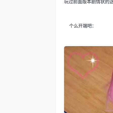
玩过前面版本剧情状的这次
个么开端吧：