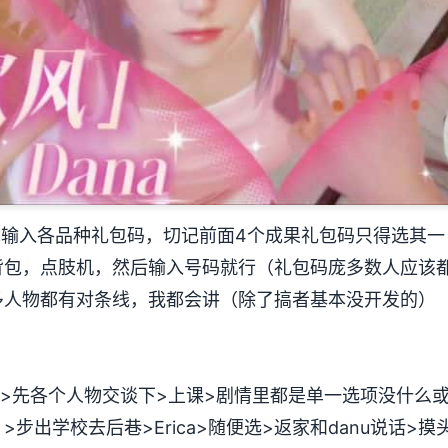
入各品种礼包码，切记前面4个成果礼包码只得选其一（当
背包，点肢机，然后输入号码就行（礼包码庞多数人应该
多人物都有对条线，我都会讲（除了搞者基本没开发的）
>先各个人物交谈下>上课>剧情里都是单一选项没什么
步出学校去后巷>Erica>随便选>返家和danu说话>