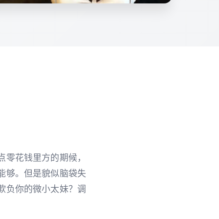
点零花钱里方的期候，
能够。但是貌似脑袋失
欺负你的微小太妹？调