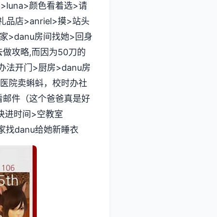
luna>颜色看着选>请
店>anriel>摸>站头
家>danu房间找她>回身
做攻略,而因为50刀的
法开门>厨房>danu房
去医院卖蝌蚪，校时办社
看邮件（这个爸爸真是好
>快进时间>空教室
回家找danu给她新睡衣