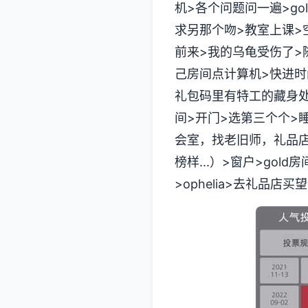
机>各个问题问一遍>go
求另那个吻>教室上课>空教
前来>我的乌龟受伤了>随便
己房间点计算机>快进时
礼包码里有特工的藏身处，
间>开门>选第三个个>
会室，找老旧师，礼品店
榜样...）>窗户>go
>ophelia>去礼品店