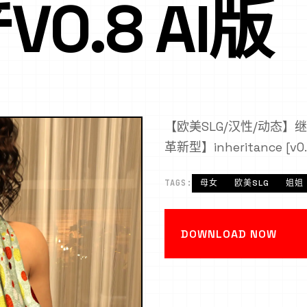
0.8 AI版
【欧美SLG/汉性/动态】继承遗
革新型】inheritance [v0.
TAGS:
母女
欧美SLG
姐姐
DOWNLOAD NOW