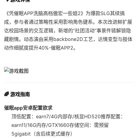
《凭催眠APP洗脑高档傲宏一些姐2》为爆款SLG其续搞
成，参与者通过策略性采用影响角色键系。本次改进鲜扩展
讫校园场景的交互逻辑，新增的“社团活动”事景件链解锁隐
藏剧情。动态演由采用backbone2D工艺，达情变型与肢体
动作细腻度提升40%-催眠APP2。
🌈 游戏指南
催眠app安卓配置欲求
​顶低配置​
​：earn7/4G内部存/核显HD520
​推荐配置​
​：
earn11/16G内存/GTX1660
​存储空间​
​：需预留
5gigabit（含后续更式缓存）