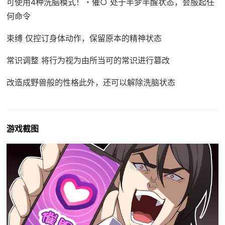
可使用4种洗脑模式！・催○ 处于半梦半醒状态，会服起任
何命令
束缚 仅控订身体动作，保留原本的精神状态
常识调整 将行为视为由所当可的常识进行篡改
改造成野兽般的性格此外，还可以解除洗脑状态
游戏截图