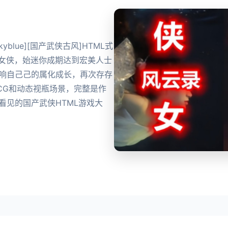
kyblue][国产武侠古风]HTML式
湖女侠，始迷你成期达到宏美人士
影响自己己的属化成长，再次存存
CG和动态视瓶场景，完整是作
看见的国产武侠HTML游戏大