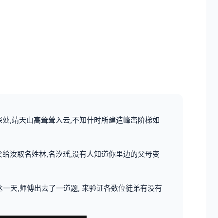
深处,靖天山高耸耸入云,不知什时所建造峰峦阶梯如
父给汝取名姓林,名汐瑶,没有人知道你里边的父母变
一天,师傅出去了一道题, 来验证各数位徒弟有没有