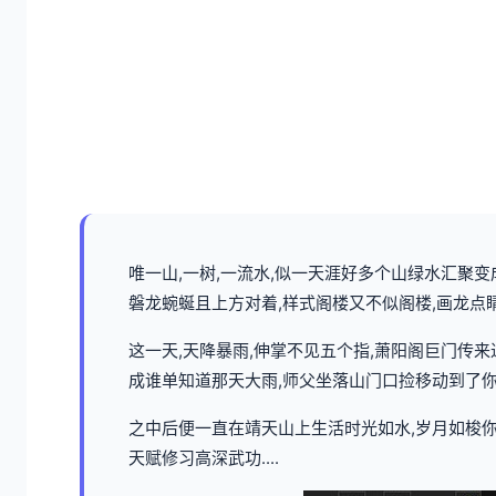
唯一山,一树,一流水,似一天涯好多个山绿水汇聚
磐龙蜿蜒且上方对着,样式阁楼又不似阁楼,画龙点
这一天,天降暴雨,伸掌不见五个指,萧阳阁巨门传
成谁单知道那天大雨,师父坐落山门口捡移动到了你
之中后便一直在靖天山上生活时光如水,岁月如梭你
天赋修习高深武功....