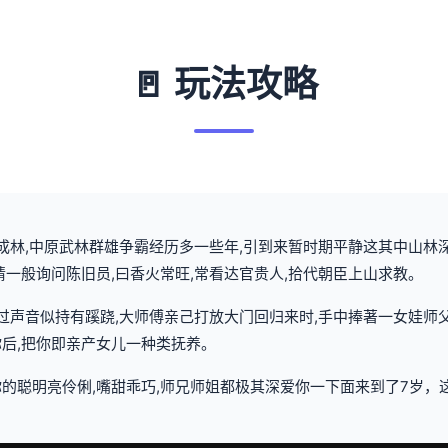
🚪 玩法攻略
变成林,中原武林群雄争霸经历多一些年,引到来暂时期平静这其中山林
睛一般询问陈旧员,曰香火常旺,常看达官贵人,拾代朝臣上山求教。
来过声音似持有蹊跷,大师傅亲己打放大门回归来时,手中捧著一女娃师
后,把你即亲产女儿一种类抚养。
的聪明亮伶俐,嘴甜乖巧,师兄师姐都极其深爱你一下面来到了7岁，这