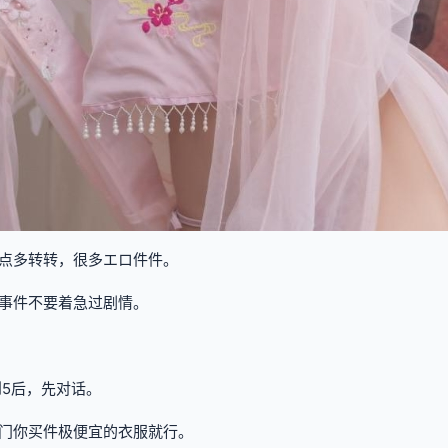
点多转转，很多エロ件件。
事件不要着急过剧情。
5后，先对话。
门你买件极便宜的衣服就行。