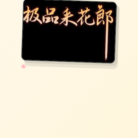
✧
♡
★
♥