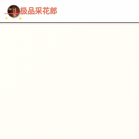
~~~
★
♡
✦
✧
♥
~
→
↗
极品采花郎
✦ ✧ ★