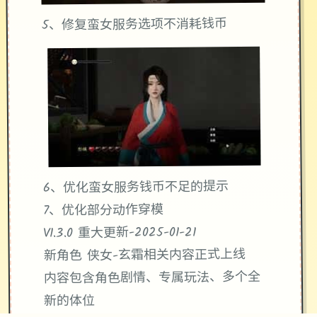
5、修复蛮女服务选项不消耗钱币
6、优化蛮女服务钱币不足的提示
7、优化部分动作穿模
V1.3.0 重大更新-2025-01-21
新角色 侠女-玄霜相关内容正式上线
内容包含角色剧情、专属玩法、多个全
新的体位