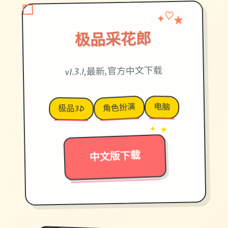
✦
★
♡
极品采花郎
v1.3.1,最新,官方中文下载
电脑
角色扮演
极品3D
→
✦ ★
中文版下载